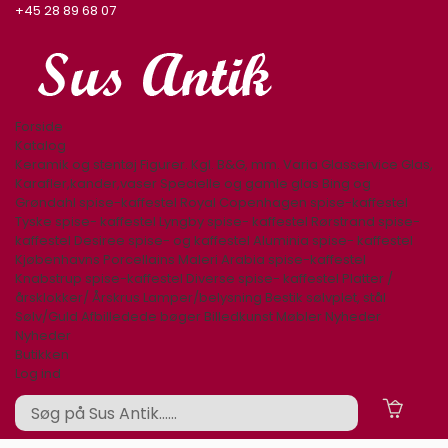
+45 28 89 68 07
Forside
Katalog
Keramik og stentøj
Figurer. Kgl. B&G, mm.
Varia
Glasservice
Glas,
Karafler,kander,vaser
Specielle og gamle glas
Bing og
Grøndahl spise-kaffestel
Royal Copenhagen spise-kaffestel
Tyske spise- kaffestel
Lyngby spise- kaffestel
Rørstrand spise-
kaffestel
Desiree spise- og kaffestel
Aluminia spise- kaffestel
Kjøbenhavns Porcellains Maleri
Arabia spise-kaffestel
Knabstrup spise-kaffestel
Diverse spise- kaffestel
Platter /
årsklokker/ Årskrus
Lamper/belysning
Bestik sølvplet, stål
Sølv/Guld
Afbilledede bøger
Billedkunst
Møbler
Nyheder
Nyheder
Butikken
Log ind