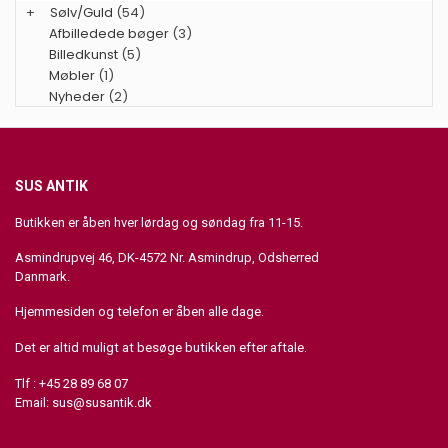
+
Sølv/Guld
(54)
Afbilledede bøger
(3)
Billedkunst
(5)
Møbler
(1)
Nyheder
(2)
SUS ANTIK
Butikken er åben hver lørdag og søndag fra 11-15.
Asmindrupvej 46, DK-4572 Nr. Asmindrup, Odsherred
Danmark.
Hjemmesiden og telefon er åben alle dage.
Det er altid muligt at besøge butikken efter aftale.
Tlf : +45 28 89 68 07
Email:
sus@susantik.dk