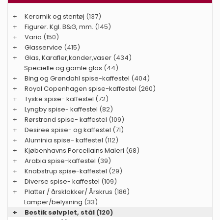
+
Keramik og stentøj
(137)
+
Figurer. Kgl. B&G, mm.
(145)
+
Varia
(150)
+
Glasservice
(415)
+
Glas, Karafler,kander,vaser
(434)
Specielle og gamle glas
(44)
+
Bing og Grøndahl spise-kaffestel
(404)
+
Royal Copenhagen spise-kaffestel
(260)
+
Tyske spise- kaffestel
(72)
+
Lyngby spise- kaffestel
(82)
+
Rørstrand spise- kaffestel
(109)
+
Desiree spise- og kaffestel
(71)
+
Aluminia spise- kaffestel
(112)
+
Kjøbenhavns Porcellains Maleri
(68)
+
Arabia spise-kaffestel
(39)
+
Knabstrup spise-kaffestel
(29)
+
Diverse spise- kaffestel
(109)
+
Platter / årsklokker/ Årskrus
(186)
Lamper/belysning
(33)
+
Bestik sølvplet, stål
(120)