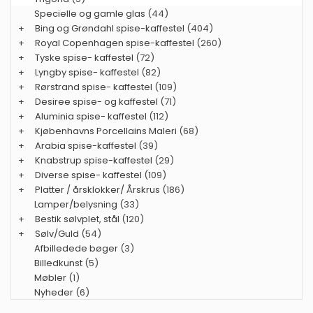
Specielle og gamle glas
(44)
+
Bing og Grøndahl spise-kaffestel
(404)
+
Royal Copenhagen spise-kaffestel
(260)
+
Tyske spise- kaffestel
(72)
+
Lyngby spise- kaffestel
(82)
+
Rørstrand spise- kaffestel
(109)
+
Desiree spise- og kaffestel
(71)
+
Aluminia spise- kaffestel
(112)
+
Kjøbenhavns Porcellains Maleri
(68)
+
Arabia spise-kaffestel
(39)
+
Knabstrup spise-kaffestel
(29)
+
Diverse spise- kaffestel
(109)
+
Platter / årsklokker/ Årskrus
(186)
Lamper/belysning
(33)
+
Bestik sølvplet, stål
(120)
+
Sølv/Guld
(54)
Afbilledede bøger
(3)
Billedkunst
(5)
Møbler
(1)
Nyheder
(6)