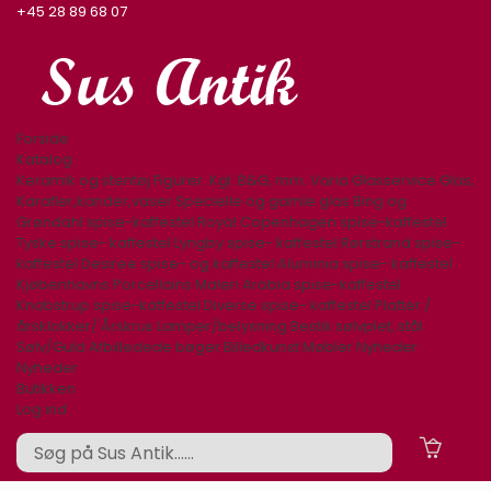
+45 28 89 68 07
Forside
Katalog
Keramik og stentøj
Figurer. Kgl. B&G, mm.
Varia
Glasservice
Glas,
Karafler,kander,vaser
Specielle og gamle glas
Bing og
Grøndahl spise-kaffestel
Royal Copenhagen spise-kaffestel
Tyske spise- kaffestel
Lyngby spise- kaffestel
Rørstrand spise-
kaffestel
Desiree spise- og kaffestel
Aluminia spise- kaffestel
Kjøbenhavns Porcellains Maleri
Arabia spise-kaffestel
Knabstrup spise-kaffestel
Diverse spise- kaffestel
Platter /
årsklokker/ Årskrus
Lamper/belysning
Bestik sølvplet, stål
Sølv/Guld
Afbilledede bøger
Billedkunst
Møbler
Nyheder
Nyheder
Butikken
Log ind