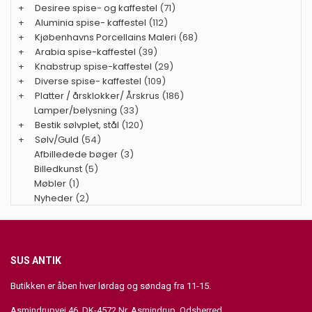
+
Desiree spise- og kaffestel
(71)
+
Aluminia spise- kaffestel
(112)
+
Kjøbenhavns Porcellains Maleri
(68)
+
Arabia spise-kaffestel
(39)
+
Knabstrup spise-kaffestel
(29)
+
Diverse spise- kaffestel
(109)
+
Platter / årsklokker/ Årskrus
(186)
Lamper/belysning
(33)
+
Bestik sølvplet, stål
(120)
+
Sølv/Guld
(54)
Afbilledede bøger
(3)
Billedkunst
(5)
Møbler
(1)
Nyheder
(2)
SUS ANTIK
Butikken er åben hver lørdag og søndag fra 11-15.
Asmindrupvej 46, DK-4572 Nr. Asmindrup, Odsherred