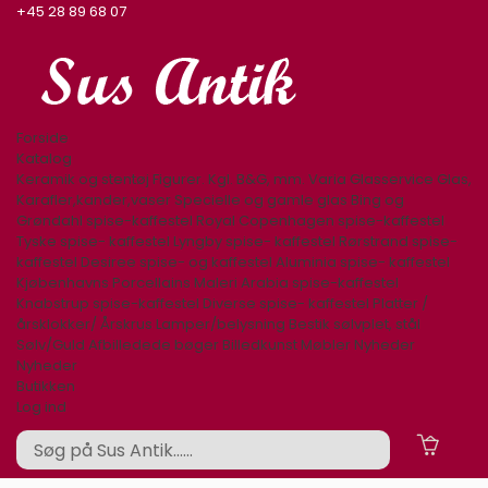
+45 28 89 68 07
Forside
Katalog
Keramik og stentøj
Figurer. Kgl. B&G, mm.
Varia
Glasservice
Glas,
Karafler,kander,vaser
Specielle og gamle glas
Bing og
Grøndahl spise-kaffestel
Royal Copenhagen spise-kaffestel
Tyske spise- kaffestel
Lyngby spise- kaffestel
Rørstrand spise-
kaffestel
Desiree spise- og kaffestel
Aluminia spise- kaffestel
Kjøbenhavns Porcellains Maleri
Arabia spise-kaffestel
Knabstrup spise-kaffestel
Diverse spise- kaffestel
Platter /
årsklokker/ Årskrus
Lamper/belysning
Bestik sølvplet, stål
Sølv/Guld
Afbilledede bøger
Billedkunst
Møbler
Nyheder
Nyheder
Butikken
Log ind