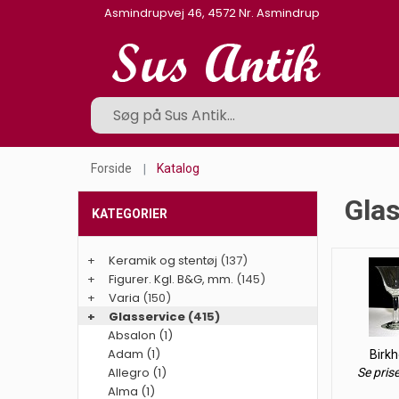
Asmindrupvej 46, 4572 Nr. Asmindrup
Forside
Katalog
Glas
KATEGORIER
+
Keramik og stentøj
(137)
+
Figurer. Kgl. B&G, mm.
(145)
+
Varia
(150)
+
Glasservice
(415)
Absalon (1)
Adam (1)
Birk
Allegro (1)
Se pris
Alma (1)