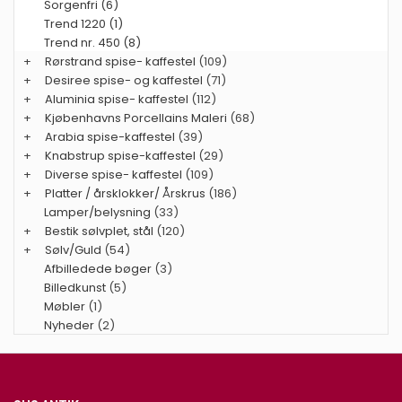
Sorgenfri (6)
Trend 1220 (1)
Trend nr. 450 (8)
+
Rørstrand spise- kaffestel
(109)
+
Desiree spise- og kaffestel
(71)
+
Aluminia spise- kaffestel
(112)
+
Kjøbenhavns Porcellains Maleri
(68)
+
Arabia spise-kaffestel
(39)
+
Knabstrup spise-kaffestel
(29)
+
Diverse spise- kaffestel
(109)
+
Platter / årsklokker/ Årskrus
(186)
Lamper/belysning
(33)
+
Bestik sølvplet, stål
(120)
+
Sølv/Guld
(54)
Afbilledede bøger
(3)
Billedkunst
(5)
Møbler
(1)
Nyheder
(2)