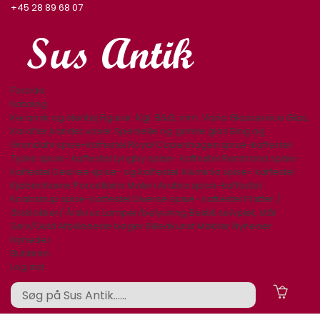
+45 28 89 68 07
Forside
Katalog
Keramik og stentøj
Figurer. Kgl. B&G, mm.
Varia
Glasservice
Glas,
Karafler,kander,vaser
Specielle og gamle glas
Bing og
Grøndahl spise-kaffestel
Royal Copenhagen spise-kaffestel
Tyske spise- kaffestel
Lyngby spise- kaffestel
Rørstrand spise-
kaffestel
Desiree spise- og kaffestel
Aluminia spise- kaffestel
Kjøbenhavns Porcellains Maleri
Arabia spise-kaffestel
Knabstrup spise-kaffestel
Diverse spise- kaffestel
Platter /
årsklokker/ Årskrus
Lamper/belysning
Bestik sølvplet, stål
Sølv/Guld
Afbilledede bøger
Billedkunst
Møbler
Nyheder
Nyheder
Butikken
Log ind