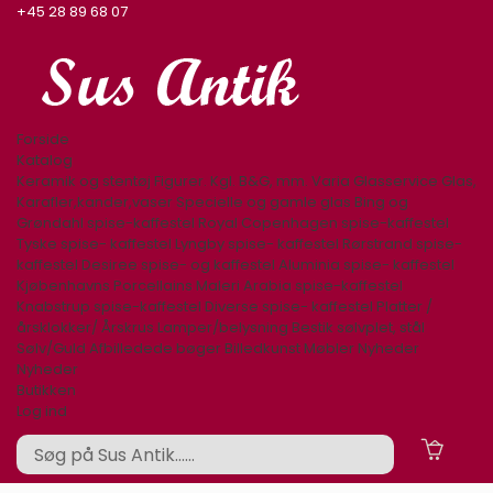
+45 28 89 68 07
Forside
Katalog
Keramik og stentøj
Figurer. Kgl. B&G, mm.
Varia
Glasservice
Glas,
Karafler,kander,vaser
Specielle og gamle glas
Bing og
Grøndahl spise-kaffestel
Royal Copenhagen spise-kaffestel
Tyske spise- kaffestel
Lyngby spise- kaffestel
Rørstrand spise-
kaffestel
Desiree spise- og kaffestel
Aluminia spise- kaffestel
Kjøbenhavns Porcellains Maleri
Arabia spise-kaffestel
Knabstrup spise-kaffestel
Diverse spise- kaffestel
Platter /
årsklokker/ Årskrus
Lamper/belysning
Bestik sølvplet, stål
Sølv/Guld
Afbilledede bøger
Billedkunst
Møbler
Nyheder
Nyheder
Butikken
Log ind