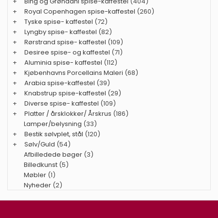
+
Bing og Grøndahl spise-kaffestel
(404)
+
Royal Copenhagen spise-kaffestel
(260)
+
Tyske spise- kaffestel
(72)
+
Lyngby spise- kaffestel
(82)
+
Rørstrand spise- kaffestel
(109)
+
Desiree spise- og kaffestel
(71)
+
Aluminia spise- kaffestel
(112)
+
Kjøbenhavns Porcellains Maleri
(68)
+
Arabia spise-kaffestel
(39)
+
Knabstrup spise-kaffestel
(29)
+
Diverse spise- kaffestel
(109)
+
Platter / årsklokker/ Årskrus
(186)
Lamper/belysning
(33)
+
Bestik sølvplet, stål
(120)
+
Sølv/Guld
(54)
Afbilledede bøger
(3)
Billedkunst
(5)
Møbler
(1)
Nyheder
(2)