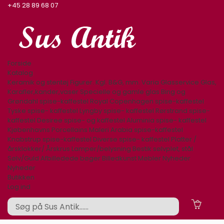
+45 28 89 68 07
Forside
Katalog
Keramik og stentøj
Figurer. Kgl. B&G, mm.
Varia
Glasservice
Glas,
Karafler,kander,vaser
Specielle og gamle glas
Bing og
Grøndahl spise-kaffestel
Royal Copenhagen spise-kaffestel
Tyske spise- kaffestel
Lyngby spise- kaffestel
Rørstrand spise-
kaffestel
Desiree spise- og kaffestel
Aluminia spise- kaffestel
Kjøbenhavns Porcellains Maleri
Arabia spise-kaffestel
Knabstrup spise-kaffestel
Diverse spise- kaffestel
Platter /
årsklokker/ Årskrus
Lamper/belysning
Bestik sølvplet, stål
Sølv/Guld
Afbilledede bøger
Billedkunst
Møbler
Nyheder
Nyheder
Butikken
Log ind