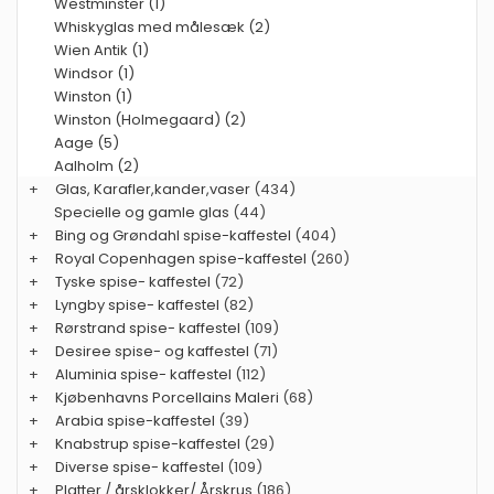
Westminster (1)
Whiskyglas med målesæk (2)
Wien Antik (1)
Windsor (1)
Winston (1)
Winston (Holmegaard) (2)
Aage (5)
Aalholm (2)
+
Glas, Karafler,kander,vaser
(434)
Specielle og gamle glas
(44)
+
Bing og Grøndahl spise-kaffestel
(404)
+
Royal Copenhagen spise-kaffestel
(260)
+
Tyske spise- kaffestel
(72)
+
Lyngby spise- kaffestel
(82)
+
Rørstrand spise- kaffestel
(109)
+
Desiree spise- og kaffestel
(71)
+
Aluminia spise- kaffestel
(112)
+
Kjøbenhavns Porcellains Maleri
(68)
+
Arabia spise-kaffestel
(39)
+
Knabstrup spise-kaffestel
(29)
+
Diverse spise- kaffestel
(109)
+
Platter / årsklokker/ Årskrus
(186)