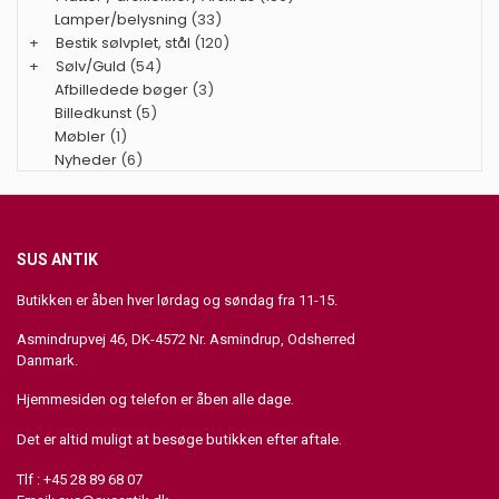
Lamper/belysning
(33)
+
Bestik sølvplet, stål
(120)
+
Sølv/Guld
(54)
Afbilledede bøger
(3)
Billedkunst
(5)
Møbler
(1)
Nyheder
(6)
SUS ANTIK
Butikken er åben hver lørdag og søndag fra 11-15.
Asmindrupvej 46, DK-4572 Nr. Asmindrup, Odsherred
Danmark.
Hjemmesiden og telefon er åben alle dage.
Det er altid muligt at besøge butikken efter aftale.
Tlf : +45 28 89 68 07