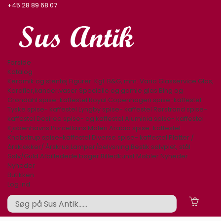
+45 28 89 68 07
Forside
Katalog
Keramik og stentøj
Figurer. Kgl. B&G, mm.
Varia
Glasservice
Glas,
Karafler,kander,vaser
Specielle og gamle glas
Bing og
Grøndahl spise-kaffestel
Royal Copenhagen spise-kaffestel
Tyske spise- kaffestel
Lyngby spise- kaffestel
Rørstrand spise-
kaffestel
Desiree spise- og kaffestel
Aluminia spise- kaffestel
Kjøbenhavns Porcellains Maleri
Arabia spise-kaffestel
Knabstrup spise-kaffestel
Diverse spise- kaffestel
Platter /
årsklokker/ Årskrus
Lamper/belysning
Bestik sølvplet, stål
Sølv/Guld
Afbilledede bøger
Billedkunst
Møbler
Nyheder
Nyheder
Butikken
Log ind