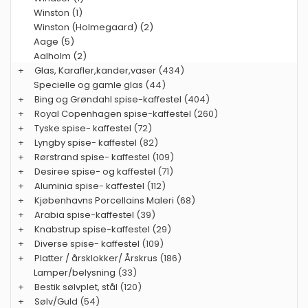
Winston (1)
Winston (Holmegaard) (2)
Aage (5)
Aalholm (2)
+
Glas, Karafler,kander,vaser
(434)
Specielle og gamle glas
(44)
+
Bing og Grøndahl spise-kaffestel
(404)
+
Royal Copenhagen spise-kaffestel
(260)
+
Tyske spise- kaffestel
(72)
+
Lyngby spise- kaffestel
(82)
+
Rørstrand spise- kaffestel
(109)
+
Desiree spise- og kaffestel
(71)
+
Aluminia spise- kaffestel
(112)
+
Kjøbenhavns Porcellains Maleri
(68)
+
Arabia spise-kaffestel
(39)
+
Knabstrup spise-kaffestel
(29)
+
Diverse spise- kaffestel
(109)
+
Platter / årsklokker/ Årskrus
(186)
Lamper/belysning
(33)
+
Bestik sølvplet, stål
(120)
+
Sølv/Guld
(54)