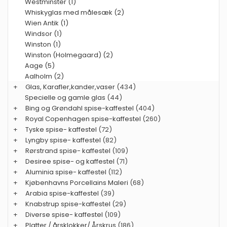
Westminster (1)
Whiskyglas med målesæk (2)
Wien Antik (1)
Windsor (1)
Winston (1)
Winston (Holmegaard) (2)
Aage (5)
Aalholm (2)
+
Glas, Karafler,kander,vaser
(434)
Specielle og gamle glas
(44)
+
Bing og Grøndahl spise-kaffestel
(404)
+
Royal Copenhagen spise-kaffestel
(260)
+
Tyske spise- kaffestel
(72)
+
Lyngby spise- kaffestel
(82)
+
Rørstrand spise- kaffestel
(109)
+
Desiree spise- og kaffestel
(71)
+
Aluminia spise- kaffestel
(112)
+
Kjøbenhavns Porcellains Maleri
(68)
+
Arabia spise-kaffestel
(39)
+
Knabstrup spise-kaffestel
(29)
+
Diverse spise- kaffestel
(109)
+
Platter / årsklokker/ Årskrus
(186)