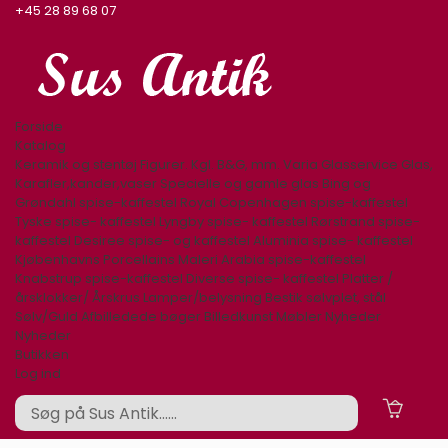
+45 28 89 68 07
Forside
Katalog
Keramik og stentøj
Figurer. Kgl. B&G, mm.
Varia
Glasservice
Glas,
Karafler,kander,vaser
Specielle og gamle glas
Bing og
Grøndahl spise-kaffestel
Royal Copenhagen spise-kaffestel
Tyske spise- kaffestel
Lyngby spise- kaffestel
Rørstrand spise-
kaffestel
Desiree spise- og kaffestel
Aluminia spise- kaffestel
Kjøbenhavns Porcellains Maleri
Arabia spise-kaffestel
Knabstrup spise-kaffestel
Diverse spise- kaffestel
Platter /
årsklokker/ Årskrus
Lamper/belysning
Bestik sølvplet, stål
Sølv/Guld
Afbilledede bøger
Billedkunst
Møbler
Nyheder
Nyheder
Butikken
Log ind