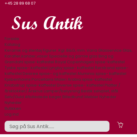
+45 28 89 68 07
Forside
Katalog
Keramik og stentøj
Figurer. Kgl. B&G, mm.
Varia
Glasservice
Glas,
Karafler,kander,vaser
Specielle og gamle glas
Bing og
Grøndahl spise-kaffestel
Royal Copenhagen spise-kaffestel
Tyske spise- kaffestel
Lyngby spise- kaffestel
Rørstrand spise-
kaffestel
Desiree spise- og kaffestel
Aluminia spise- kaffestel
Kjøbenhavns Porcellains Maleri
Arabia spise-kaffestel
Knabstrup spise-kaffestel
Diverse spise- kaffestel
Platter /
årsklokker/ Årskrus
Lamper/belysning
Bestik sølvplet, stål
Sølv/Guld
Afbilledede bøger
Billedkunst
Møbler
Nyheder
Nyheder
Butikken
Log ind