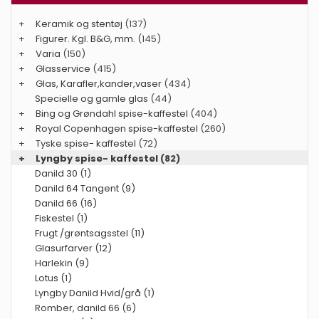
+
Keramik og stentøj
(137)
+
Figurer. Kgl. B&G, mm.
(145)
+
Varia
(150)
+
Glasservice
(415)
+
Glas, Karafler,kander,vaser
(434)
Specielle og gamle glas
(44)
+
Bing og Grøndahl spise-kaffestel
(404)
+
Royal Copenhagen spise-kaffestel
(260)
+
Tyske spise- kaffestel
(72)
+
Lyngby spise- kaffestel
(82)
Danild 30 (1)
Danild 64 Tangent (9)
Danild 66 (16)
Fiskestel (1)
Frugt /grøntsagsstel (11)
Glasurfarver (12)
Harlekin (9)
Lotus (1)
Lyngby Danild Hvid/grå (1)
Romber, danild 66 (6)