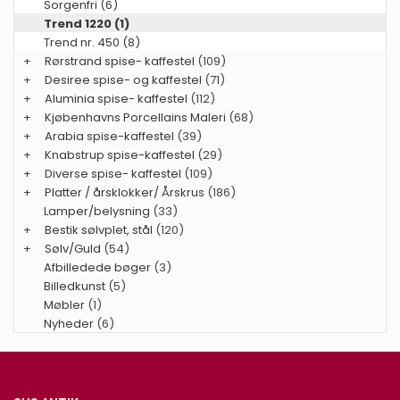
Sorgenfri (6)
Trend 1220 (1)
Trend nr. 450 (8)
+
Rørstrand spise- kaffestel
(109)
+
Desiree spise- og kaffestel
(71)
+
Aluminia spise- kaffestel
(112)
+
Kjøbenhavns Porcellains Maleri
(68)
+
Arabia spise-kaffestel
(39)
+
Knabstrup spise-kaffestel
(29)
+
Diverse spise- kaffestel
(109)
+
Platter / årsklokker/ Årskrus
(186)
Lamper/belysning
(33)
+
Bestik sølvplet, stål
(120)
+
Sølv/Guld
(54)
Afbilledede bøger
(3)
Billedkunst
(5)
Møbler
(1)
Nyheder
(6)