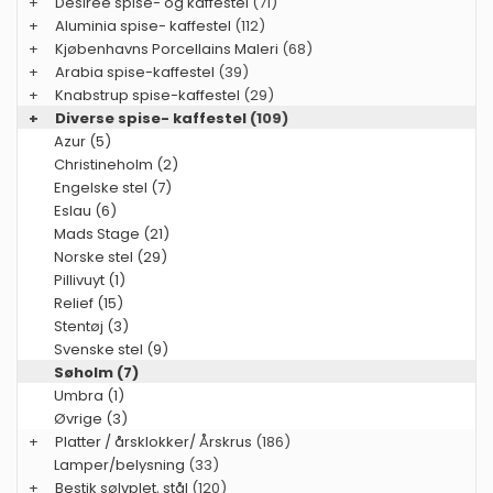
+
Desiree spise- og kaffestel
(71)
+
Aluminia spise- kaffestel
(112)
+
Kjøbenhavns Porcellains Maleri
(68)
+
Arabia spise-kaffestel
(39)
+
Knabstrup spise-kaffestel
(29)
+
Diverse spise- kaffestel
(109)
Azur (5)
Christineholm (2)
Engelske stel (7)
Eslau (6)
Mads Stage (21)
Norske stel (29)
Pillivuyt (1)
Relief (15)
Stentøj (3)
Svenske stel (9)
Søholm (7)
Umbra (1)
Øvrige (3)
+
Platter / årsklokker/ Årskrus
(186)
Lamper/belysning
(33)
+
Bestik sølvplet, stål
(120)