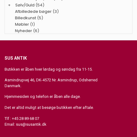
+
Sølv/Guld
(54)
Afbilledede bøger
(3)
Billedkunst
(5)
Møbler
(1)
Nyheder
(6)
SUS ANTIK
Butikken er åben hver lørdag og søndag fra 11-15.
Asmindrupvej 46, DK-4572 Nr. Asmindrup, Odsherred
Danmark.
Hjemmesiden og telefon er åben alle dage.
Det er altid muligt at besøge butikken efter aftale.
Tlf : +45 28 89 68 07
Email:
sus@susantik.dk