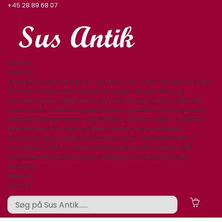
+45 28 89 68 07
Forside
Katalog
Keramik og stentøj
Figurer. Kgl. B&G, mm.
Varia
Glasservice
Glas,
Karafler,kander,vaser
Specielle og gamle glas
Bing og
Grøndahl spise-kaffestel
Royal Copenhagen spise-kaffestel
Tyske spise- kaffestel
Lyngby spise- kaffestel
Rørstrand spise-
kaffestel
Desiree spise- og kaffestel
Aluminia spise- kaffestel
Kjøbenhavns Porcellains Maleri
Arabia spise-kaffestel
Knabstrup spise-kaffestel
Diverse spise- kaffestel
Platter /
årsklokker/ Årskrus
Lamper/belysning
Bestik sølvplet, stål
Sølv/Guld
Afbilledede bøger
Billedkunst
Møbler
Nyheder
Nyheder
Butikken
Log ind