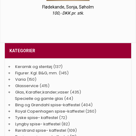
Flødekande, Sonja, Søholm
100,- DKK pr. stk.
KATEGORIER
+
Keramik og stentøj
(137)
+
Figurer. Kgl. B&G, mm.
(145)
+
Varia
(150)
+
Glasservice
(415)
+
Glas, Karafler,kander,vaser
(435)
Specielle og gamle glas
(44)
+
Bing og Grøndahl spise-kaffestel
(404)
+
Royal Copenhagen spise-kaffestel
(260)
+
Tyske spise- kaffestel
(72)
+
Lyngby spise- kaffestel
(82)
+
Rørstrand spise- kaffestel
(109)