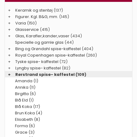
+
Keramik og stentøj
(137)
+
Figurer. Kgl. B&G, mm.
(145)
+
Varia
(150)
+
Glasservice
(415)
+
Glas, Karafler,kander,vaser
(434)
Specielle og gamle glas
(44)
+
Bing og Grøndahl spise-kaffestel
(404)
+
Royal Copenhagen spise-kaffestel
(260)
+
Tyske spise- kaffestel
(72)
+
Lyngby spise- kaffestel
(82)
+
Rørstrand spise- kaffestel
(109)
Amanda (1)
Annika (11)
Birgitta (6)
Blå Eld (1)
Blå Koka (17)
Brun Koka (4)
Elisabeth (8)
Forma (6)
Grace (3)