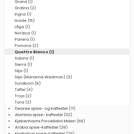
Grand (1)
Gratina (2)
Ingrid (1)
Isolde (15)
Låga (1)
Nordica (1)
Panera (1)
Pomona (2)
Quattro Bianco (1)
Sabina (1)
Sierra (1)
Silja (1)
Silja (Marianne Westman) (3)
Sundborn (8)
Taffel (4)
Troja (2)
Tuna (3)
+
Desiree spise- og kaffestel
(71)
+
Aluminia spise- kaffestel
(112)
+
Kjøbenhavns Porcellains Maleri
(68)
+
Arabia spise-kaffestel
(39)
+
Knabstrup spise-kaffestel
(29)