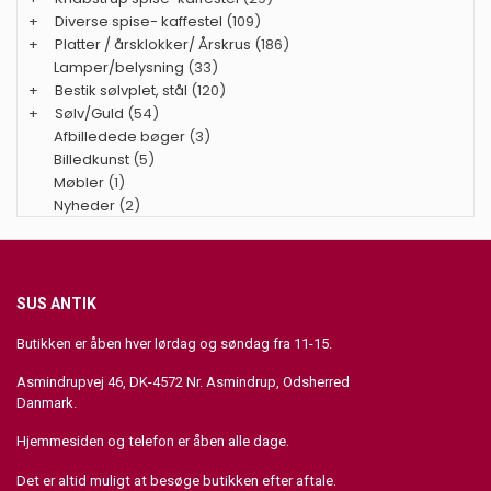
+
Diverse spise- kaffestel
(109)
+
Platter / årsklokker/ Årskrus
(186)
Lamper/belysning
(33)
+
Bestik sølvplet, stål
(120)
+
Sølv/Guld
(54)
Afbilledede bøger
(3)
Billedkunst
(5)
Møbler
(1)
Nyheder
(2)
SUS ANTIK
Butikken er åben hver lørdag og søndag fra 11-15.
Asmindrupvej 46, DK-4572 Nr. Asmindrup, Odsherred
Danmark.
Hjemmesiden og telefon er åben alle dage.
Det er altid muligt at besøge butikken efter aftale.