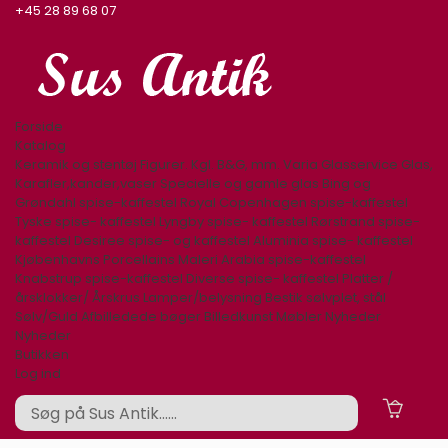
+45 28 89 68 07
Forside
Katalog
Keramik og stentøj
Figurer. Kgl. B&G, mm.
Varia
Glasservice
Glas,
Karafler,kander,vaser
Specielle og gamle glas
Bing og
Grøndahl spise-kaffestel
Royal Copenhagen spise-kaffestel
Tyske spise- kaffestel
Lyngby spise- kaffestel
Rørstrand spise-
kaffestel
Desiree spise- og kaffestel
Aluminia spise- kaffestel
Kjøbenhavns Porcellains Maleri
Arabia spise-kaffestel
Knabstrup spise-kaffestel
Diverse spise- kaffestel
Platter /
årsklokker/ Årskrus
Lamper/belysning
Bestik sølvplet, stål
Sølv/Guld
Afbilledede bøger
Billedkunst
Møbler
Nyheder
Nyheder
Butikken
Log ind