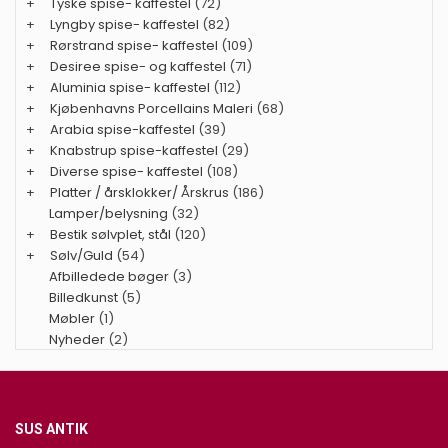
+
Tyske spise- kaffestel
(72)
+
Lyngby spise- kaffestel
(82)
+
Rørstrand spise- kaffestel
(109)
+
Desiree spise- og kaffestel
(71)
+
Aluminia spise- kaffestel
(112)
+
Kjøbenhavns Porcellains Maleri
(68)
+
Arabia spise-kaffestel
(39)
+
Knabstrup spise-kaffestel
(29)
+
Diverse spise- kaffestel
(108)
+
Platter / årsklokker/ Årskrus
(186)
Lamper/belysning
(32)
+
Bestik sølvplet, stål
(120)
+
Sølv/Guld
(54)
Afbilledede bøger
(3)
Billedkunst
(5)
Møbler
(1)
Nyheder
(2)
SUS ANTIK