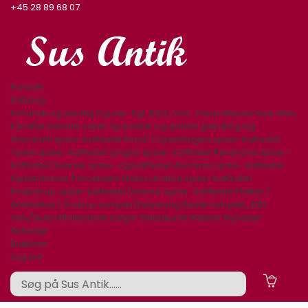
+45 28 89 68 07
Forside
Katalog
Keramik og stentøj
Figurer. Kgl. B&G, mm.
Varia
Glasservice
Glas,
Karafler,kander,vaser
Specielle og gamle glas
Bing og
Grøndahl spise-kaffestel
Royal Copenhagen spise-kaffestel
Tyske spise- kaffestel
Lyngby spise- kaffestel
Rørstrand spise-
kaffestel
Desiree spise- og kaffestel
Aluminia spise- kaffestel
Kjøbenhavns Porcellains Maleri
Arabia spise-kaffestel
Knabstrup spise-kaffestel
Diverse spise- kaffestel
Platter /
årsklokker/ Årskrus
Lamper/belysning
Bestik sølvplet, stål
Sølv/Guld
Afbilledede bøger
Billedkunst
Møbler
Nyheder
Nyheder
Butikken
Log ind