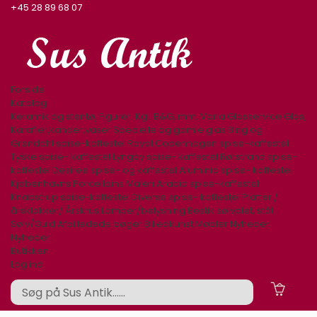
+45 28 89 68 07
Forside
Katalog
Keramik og stentøj
Figurer. Kgl. B&G, mm.
Varia
Glasservice
Glas,
Karafler,kander,vaser
Specielle og gamle glas
Bing og
Grøndahl spise-kaffestel
Royal Copenhagen spise-kaffestel
Tyske spise- kaffestel
Lyngby spise- kaffestel
Rørstrand spise-
kaffestel
Desiree spise- og kaffestel
Aluminia spise- kaffestel
Kjøbenhavns Porcellains Maleri
Arabia spise-kaffestel
Knabstrup spise-kaffestel
Diverse spise- kaffestel
Platter /
årsklokker/ Årskrus
Lamper/belysning
Bestik sølvplet, stål
Sølv/Guld
Afbilledede bøger
Billedkunst
Møbler
Nyheder
Nyheder
Butikken
Log ind