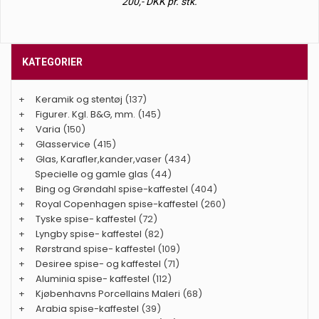
200,- DKK pr. stk.
KATEGORIER
+
Keramik og stentøj
(137)
+
Figurer. Kgl. B&G, mm.
(145)
+
Varia
(150)
+
Glasservice
(415)
+
Glas, Karafler,kander,vaser
(434)
Specielle og gamle glas
(44)
+
Bing og Grøndahl spise-kaffestel
(404)
+
Royal Copenhagen spise-kaffestel
(260)
+
Tyske spise- kaffestel
(72)
+
Lyngby spise- kaffestel
(82)
+
Rørstrand spise- kaffestel
(109)
+
Desiree spise- og kaffestel
(71)
+
Aluminia spise- kaffestel
(112)
+
Kjøbenhavns Porcellains Maleri
(68)
+
Arabia spise-kaffestel
(39)