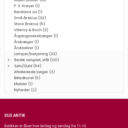
P. S. Krøyer (1)
Rørstand Jul (1)
Små årskrus (32)
Store årskrus (5)
Villeroy & Boch (3)
Årgangsaskebæger (1)
Årsbæger (1)
Årsklokker (1)
Lamper/belysning
(33)
+
Bestik sølvplet, stål
(120)
+
Sølv/Guld
(54)
Afbilledede bøger
(3)
Billedkunst
(5)
Møbler
(1)
Nyheder
(2)
SUS ANTIK
Butikken er åben hver lørdag og søndag fra 11-15.