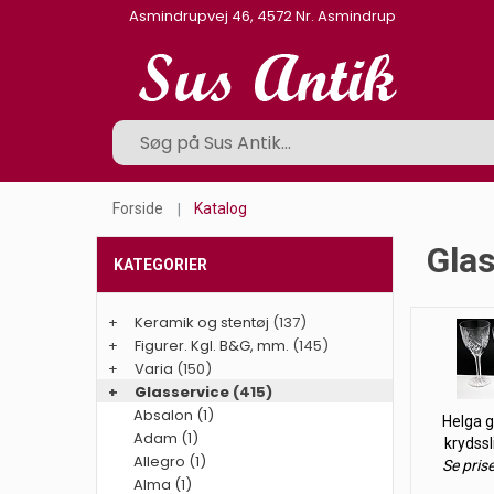
Asmindrupvej 46, 4572 Nr. Asmindrup
Forside
Katalog
Glas
KATEGORIER
+
Keramik og stentøj
(137)
+
Figurer. Kgl. B&G, mm.
(145)
+
Varia
(150)
+
Glasservice
(415)
Absalon (1)
Helga g
Adam (1)
krydss
Allegro (1)
Se pris
Alma (1)