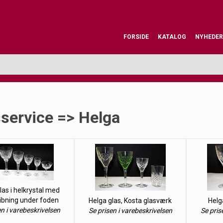
FORSIDE
KATALOG
NYHEDER
service => Helga
las i helkrystal med
libning under foden
Helga glas, Kosta glasværk
Helg
en i varebeskrivelsen
Se prisen i varebeskrivelsen
Se pris