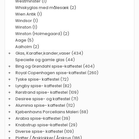
Westminster (1)
Whiskyglas med målesæk (2)
Wien Antik (1)
Windsor (1)
Winston (1)
Winston (Holmegaard) (2)
Aage (5)
Aalholm (2)
+
Glas, Karafler,kander,vaser
(434)
Specielle og gamle glas
(44)
+
Bing og Grøndahl spise-kaffestel
(404)
+
Royal Copenhagen spise-kaffestel
(260)
+
Tyske spise- kaffestel
(72)
+
Lyngby spise- kaffestel
(82)
+
Rørstrand spise- kaffestel
(109)
+
Desiree spise- og kaffestel
(71)
+
Aluminia spise- kaffestel
(112)
+
Kjøbenhavns Porcellains Maleri
(68)
+
Arabia spise-kaffestel
(39)
+
Knabstrup spise-kaffestel
(29)
+
Diverse spise- kaffestel
(109)
+
Platter / årsklokker/ Årskrus
(186)