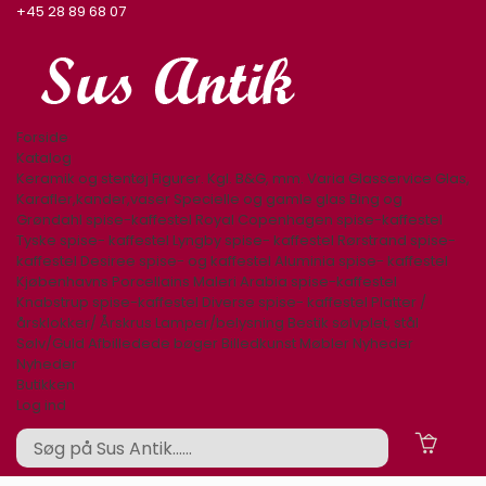
+45 28 89 68 07
Forside
Katalog
Keramik og stentøj
Figurer. Kgl. B&G, mm.
Varia
Glasservice
Glas,
Karafler,kander,vaser
Specielle og gamle glas
Bing og
Grøndahl spise-kaffestel
Royal Copenhagen spise-kaffestel
Tyske spise- kaffestel
Lyngby spise- kaffestel
Rørstrand spise-
kaffestel
Desiree spise- og kaffestel
Aluminia spise- kaffestel
Kjøbenhavns Porcellains Maleri
Arabia spise-kaffestel
Knabstrup spise-kaffestel
Diverse spise- kaffestel
Platter /
årsklokker/ Årskrus
Lamper/belysning
Bestik sølvplet, stål
Sølv/Guld
Afbilledede bøger
Billedkunst
Møbler
Nyheder
Nyheder
Butikken
Log ind