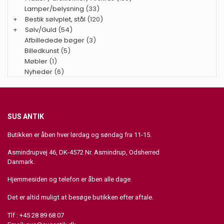
Lamper/belysning
(33)
+
Bestik sølvplet, stål
(120)
+
Sølv/Guld
(54)
Afbilledede bøger
(3)
Billedkunst
(5)
Møbler
(1)
Nyheder
(6)
SUS ANTIK
Butikken er åben hver lørdag og søndag fra 11-15.
Asmindrupvej 46, DK-4572 Nr. Asmindrup, Odsherred
Danmark.
Hjemmesiden og telefon er åben alle dage.
Det er altid muligt at besøge butikken efter aftale.
Tlf : +45 28 89 68 07