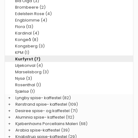
Blå Olga (3)
Brombeere (2)
Edelstein Rose (4)
Engblomme (4)
Flora (13)
Kardinal (4)
Kongeå (8)
Kongsberg (3)
KPM (1)
Kurfyrst (7)
Liljekonval (4)
Marselisborg (3)
Nysø (3)
Rosenthal (1)
Sjælsø (1)
+
Lyngby spise- kaffestel
(82)
+
Rørstrand spise- kaffestel
(109)
+
Desiree spise- og kaffestel
(71)
+
Aluminia spise- kaffestel
(112)
+
Kjøbenhavns Porcellains Maleri
(68)
+
Arabia spise-kaffestel
(39)
+
Knabstrup spise-kaffestel
(29)