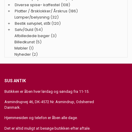
+
Diverse spise- kaffestel
(108)
+
Platter / årsklokker/ Årskrus
(186)
Lamper/belysning
(32)
+
Bestik sølvplet, stål
(120)
+
Sølv/Guld
(54)
Afbilledede bøger
(3)
Billedkunst
(5)
Møbler
(1)
Nyheder
(2)
SUS ANTIK
Butikken er åben hver lørdag og søndag fra 11-15.
Asmindrupvej 46, DK-4572 Nr. Asmindrup, Odsherred
Danmark.
Hjemmesiden og telefon er åben alle dage.
Det er altid muligt at besøge butikken efter aftale.