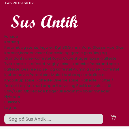
+45 28 89 68 07
Forside
Katalog
Keramik og stentøj
Figurer. Kgl. B&G, mm.
Varia
Glasservice
Glas,
Karafler,kander,vaser
Specielle og gamle glas
Bing og
Grøndahl spise-kaffestel
Royal Copenhagen spise-kaffestel
Tyske spise- kaffestel
Lyngby spise- kaffestel
Rørstrand spise-
kaffestel
Desiree spise- og kaffestel
Aluminia spise- kaffestel
Kjøbenhavns Porcellains Maleri
Arabia spise-kaffestel
Knabstrup spise-kaffestel
Diverse spise- kaffestel
Platter /
årsklokker/ Årskrus
Lamper/belysning
Bestik sølvplet, stål
Sølv/Guld
Afbilledede bøger
Billedkunst
Møbler
Nyheder
Nyheder
Butikken
Log ind