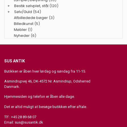
+
Bestik sølvplet, stål
(120)
+
Sølv/Guld
(54)
Afbilledede bøger
(3)
Billedkunst
(5)
Møbler
(1)
Nyheder
(6)
SUS ANTIK
Butikken er åben hver lørdag og søndag fra 11-15.
Asmindrupvej 46, DK-4572 Nr. Asmindrup, Odsherred
Danmark.
Hjemmesiden og telefon er åben alle dage.
Det er altid muligt at besøge butikken efter aftale.
Tlf : +45 28 89 68 07
Email:
sus@susantik.dk