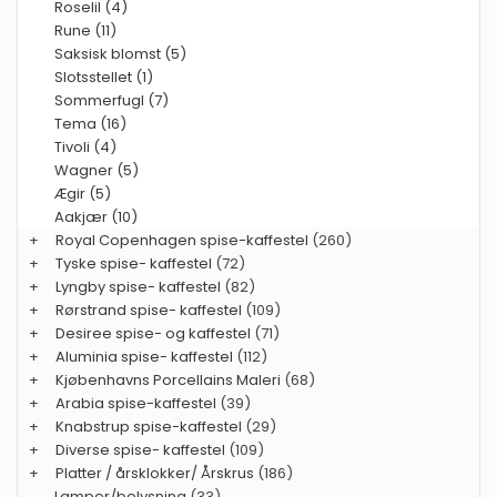
Roselil (4)
Rune (11)
Saksisk blomst (5)
Slotsstellet (1)
Sommerfugl (7)
Tema (16)
Tivoli (4)
Wagner (5)
Ægir (5)
Aakjær (10)
+
Royal Copenhagen spise-kaffestel
(260)
+
Tyske spise- kaffestel
(72)
+
Lyngby spise- kaffestel
(82)
+
Rørstrand spise- kaffestel
(109)
+
Desiree spise- og kaffestel
(71)
+
Aluminia spise- kaffestel
(112)
+
Kjøbenhavns Porcellains Maleri
(68)
+
Arabia spise-kaffestel
(39)
+
Knabstrup spise-kaffestel
(29)
+
Diverse spise- kaffestel
(109)
+
Platter / årsklokker/ Årskrus
(186)
Lamper/belysning
(33)