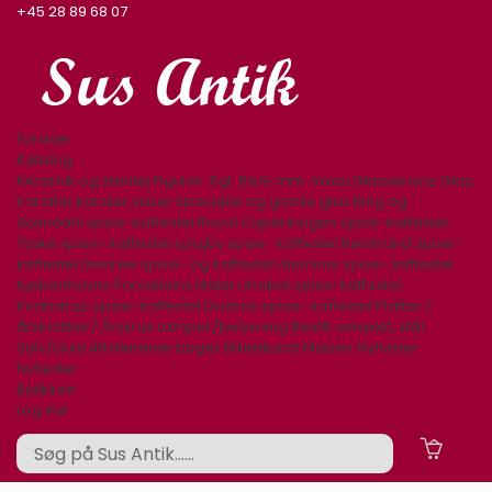
+45 28 89 68 07
Forside
Katalog
Keramik og stentøj
Figurer. Kgl. B&G, mm.
Varia
Glasservice
Glas,
Karafler,kander,vaser
Specielle og gamle glas
Bing og
Grøndahl spise-kaffestel
Royal Copenhagen spise-kaffestel
Tyske spise- kaffestel
Lyngby spise- kaffestel
Rørstrand spise-
kaffestel
Desiree spise- og kaffestel
Aluminia spise- kaffestel
Kjøbenhavns Porcellains Maleri
Arabia spise-kaffestel
Knabstrup spise-kaffestel
Diverse spise- kaffestel
Platter /
årsklokker/ Årskrus
Lamper/belysning
Bestik sølvplet, stål
Sølv/Guld
Afbilledede bøger
Billedkunst
Møbler
Nyheder
Nyheder
Butikken
Log ind