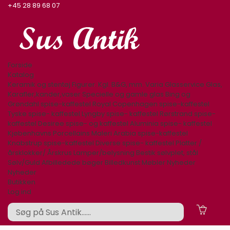
+45 28 89 68 07
Forside
Katalog
Keramik og stentøj
Figurer. Kgl. B&G, mm.
Varia
Glasservice
Glas,
Karafler,kander,vaser
Specielle og gamle glas
Bing og
Grøndahl spise-kaffestel
Royal Copenhagen spise-kaffestel
Tyske spise- kaffestel
Lyngby spise- kaffestel
Rørstrand spise-
kaffestel
Desiree spise- og kaffestel
Aluminia spise- kaffestel
Kjøbenhavns Porcellains Maleri
Arabia spise-kaffestel
Knabstrup spise-kaffestel
Diverse spise- kaffestel
Platter /
årsklokker/ Årskrus
Lamper/belysning
Bestik sølvplet, stål
Sølv/Guld
Afbilledede bøger
Billedkunst
Møbler
Nyheder
Nyheder
Butikken
Log ind