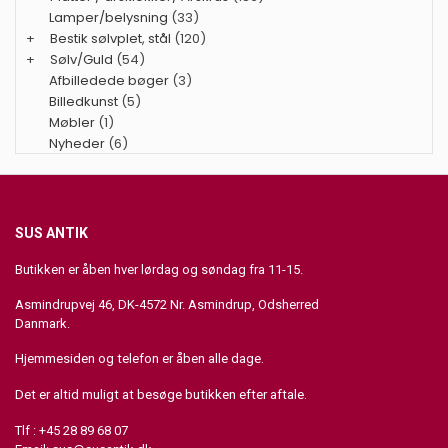
Lamper/belysning
(33)
+
Bestik sølvplet, stål
(120)
+
Sølv/Guld
(54)
Afbilledede bøger
(3)
Billedkunst
(5)
Møbler
(1)
Nyheder
(6)
SUS ANTIK
Butikken er åben hver lørdag og søndag fra 11-15.
Asmindrupvej 46, DK-4572 Nr. Asmindrup, Odsherred
Danmark.
Hjemmesiden og telefon er åben alle dage.
Det er altid muligt at besøge butikken efter aftale.
Tlf : +45 28 89 68 07