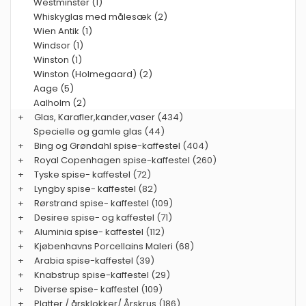
Westminster (1)
Whiskyglas med målesæk (2)
Wien Antik (1)
Windsor (1)
Winston (1)
Winston (Holmegaard) (2)
Aage (5)
Aalholm (2)
+
Glas, Karafler,kander,vaser
(434)
Specielle og gamle glas
(44)
+
Bing og Grøndahl spise-kaffestel
(404)
+
Royal Copenhagen spise-kaffestel
(260)
+
Tyske spise- kaffestel
(72)
+
Lyngby spise- kaffestel
(82)
+
Rørstrand spise- kaffestel
(109)
+
Desiree spise- og kaffestel
(71)
+
Aluminia spise- kaffestel
(112)
+
Kjøbenhavns Porcellains Maleri
(68)
+
Arabia spise-kaffestel
(39)
+
Knabstrup spise-kaffestel
(29)
+
Diverse spise- kaffestel
(109)
+
Platter / årsklokker/ Årskrus
(186)