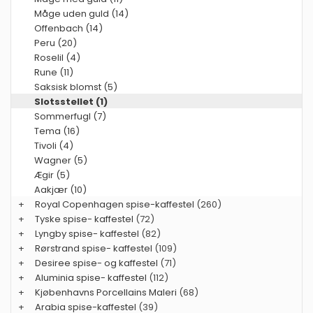
Måge uden guld (14)
Offenbach (14)
Peru (20)
Roselil (4)
Rune (11)
Saksisk blomst (5)
Slotsstellet (1)
Sommerfugl (7)
Tema (16)
Tivoli (4)
Wagner (5)
Ægir (5)
Aakjær (10)
+
Royal Copenhagen spise-kaffestel
(260)
+
Tyske spise- kaffestel
(72)
+
Lyngby spise- kaffestel
(82)
+
Rørstrand spise- kaffestel
(109)
+
Desiree spise- og kaffestel
(71)
+
Aluminia spise- kaffestel
(112)
+
Kjøbenhavns Porcellains Maleri
(68)
+
Arabia spise-kaffestel
(39)