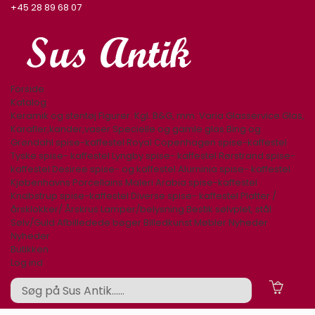
+45 28 89 68 07
Forside
Katalog
Keramik og stentøj
Figurer. Kgl. B&G, mm.
Varia
Glasservice
Glas,
Karafler,kander,vaser
Specielle og gamle glas
Bing og
Grøndahl spise-kaffestel
Royal Copenhagen spise-kaffestel
Tyske spise- kaffestel
Lyngby spise- kaffestel
Rørstrand spise-
kaffestel
Desiree spise- og kaffestel
Aluminia spise- kaffestel
Kjøbenhavns Porcellains Maleri
Arabia spise-kaffestel
Knabstrup spise-kaffestel
Diverse spise- kaffestel
Platter /
årsklokker/ Årskrus
Lamper/belysning
Bestik sølvplet, stål
Sølv/Guld
Afbilledede bøger
Billedkunst
Møbler
Nyheder
Nyheder
Butikken
Log ind