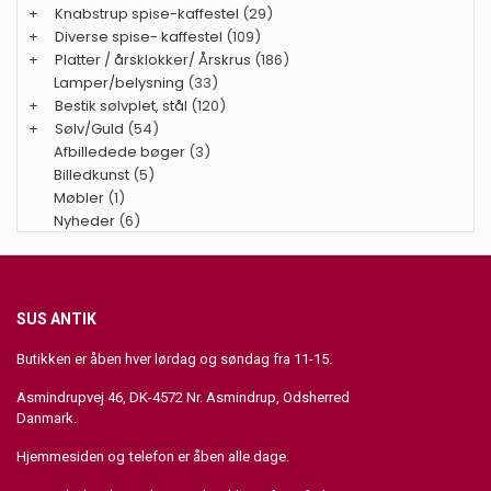
+
Knabstrup spise-kaffestel
(29)
+
Diverse spise- kaffestel
(109)
+
Platter / årsklokker/ Årskrus
(186)
Lamper/belysning
(33)
+
Bestik sølvplet, stål
(120)
+
Sølv/Guld
(54)
Afbilledede bøger
(3)
Billedkunst
(5)
Møbler
(1)
Nyheder
(6)
SUS ANTIK
Butikken er åben hver lørdag og søndag fra 11-15.
Asmindrupvej 46, DK-4572 Nr. Asmindrup, Odsherred
Danmark.
Hjemmesiden og telefon er åben alle dage.