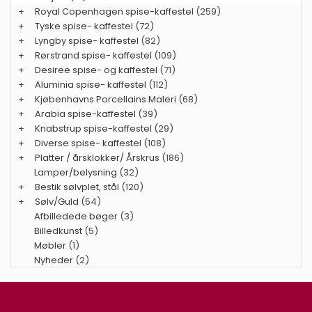
+
Royal Copenhagen spise-kaffestel
(259)
+
Tyske spise- kaffestel
(72)
+
Lyngby spise- kaffestel
(82)
+
Rørstrand spise- kaffestel
(109)
+
Desiree spise- og kaffestel
(71)
+
Aluminia spise- kaffestel
(112)
+
Kjøbenhavns Porcellains Maleri
(68)
+
Arabia spise-kaffestel
(39)
+
Knabstrup spise-kaffestel
(29)
+
Diverse spise- kaffestel
(108)
+
Platter / årsklokker/ Årskrus
(186)
Lamper/belysning
(32)
+
Bestik sølvplet, stål
(120)
+
Sølv/Guld
(54)
Afbilledede bøger
(3)
Billedkunst
(5)
Møbler
(1)
Nyheder
(2)