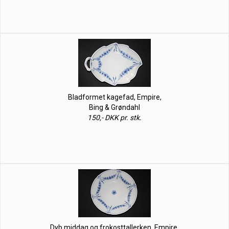
Bladformet kagefad, Empire,
Bing & Grøndahl
150,- DKK pr. stk.
Dyb middag og frokosttallerken, Empire,