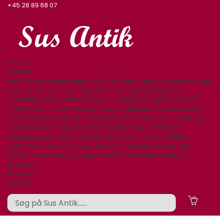
+45 28 89 68 07
Forside
Katalog
Keramik og stentøj
Figurer. Kgl. B&G, mm.
Varia
Glasservice
Glas,
Karafler,kander,vaser
Specielle og gamle glas
Bing og
Grøndahl spise-kaffestel
Royal Copenhagen spise-kaffestel
Tyske spise- kaffestel
Lyngby spise- kaffestel
Rørstrand spise-
kaffestel
Desiree spise- og kaffestel
Aluminia spise- kaffestel
Kjøbenhavns Porcellains Maleri
Arabia spise-kaffestel
Knabstrup spise-kaffestel
Diverse spise- kaffestel
Platter /
årsklokker/ Årskrus
Lamper/belysning
Bestik sølvplet, stål
Sølv/Guld
Afbilledede bøger
Billedkunst
Møbler
Nyheder
Nyheder
Butikken
Log ind