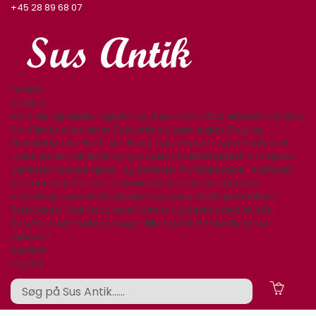
+45 28 89 68 07
Forside
Katalog
Keramik og stentøj
Figurer. Kgl. B&G, mm.
Varia
Glasservice
Glas,
Karafler,kander,vaser
Specielle og gamle glas
Bing og
Grøndahl spise-kaffestel
Royal Copenhagen spise-kaffestel
Tyske spise- kaffestel
Lyngby spise- kaffestel
Rørstrand spise-
kaffestel
Desiree spise- og kaffestel
Aluminia spise- kaffestel
Kjøbenhavns Porcellains Maleri
Arabia spise-kaffestel
Knabstrup spise-kaffestel
Diverse spise- kaffestel
Platter /
årsklokker/ Årskrus
Lamper/belysning
Bestik sølvplet, stål
Sølv/Guld
Afbilledede bøger
Billedkunst
Møbler
Nyheder
Nyheder
Butikken
Log ind