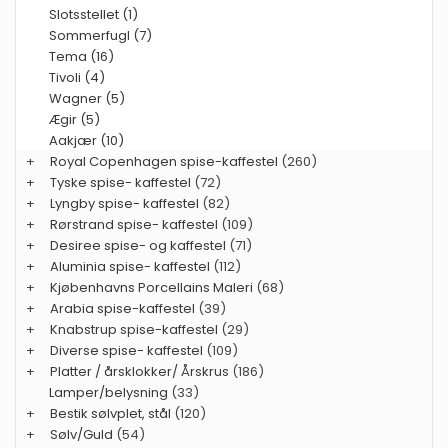
Slotsstellet (1)
Sommerfugl (7)
Tema (16)
Tivoli (4)
Wagner (5)
Ægir (5)
Aakjær (10)
+
Royal Copenhagen spise-kaffestel
(260)
+
Tyske spise- kaffestel
(72)
+
Lyngby spise- kaffestel
(82)
+
Rørstrand spise- kaffestel
(109)
+
Desiree spise- og kaffestel
(71)
+
Aluminia spise- kaffestel
(112)
+
Kjøbenhavns Porcellains Maleri
(68)
+
Arabia spise-kaffestel
(39)
+
Knabstrup spise-kaffestel
(29)
+
Diverse spise- kaffestel
(109)
+
Platter / årsklokker/ Årskrus
(186)
Lamper/belysning
(33)
+
Bestik sølvplet, stål
(120)
+
Sølv/Guld
(54)