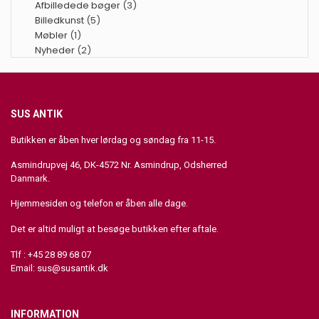
Afbilledede bøger
(3)
Billedkunst
(5)
Møbler
(1)
Nyheder
(2)
SUS ANTIK
Butikken er åben hver lørdag og søndag fra 11-15.
Asmindrupvej 46, DK-4572 Nr. Asmindrup, Odsherred
Danmark.
Hjemmesiden og telefon er åben alle dage.
Det er altid muligt at besøge butikken efter aftale.
Tlf : +45 28 89 68 07
Email:
sus@susantik.dk
INFORMATION