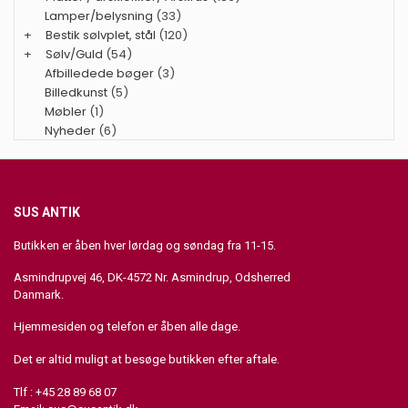
Lamper/belysning
(33)
+
Bestik sølvplet, stål
(120)
+
Sølv/Guld
(54)
Afbilledede bøger
(3)
Billedkunst
(5)
Møbler
(1)
Nyheder
(6)
SUS ANTIK
Butikken er åben hver lørdag og søndag fra 11-15.
Asmindrupvej 46, DK-4572 Nr. Asmindrup, Odsherred
Danmark.
Hjemmesiden og telefon er åben alle dage.
Det er altid muligt at besøge butikken efter aftale.
Tlf : +45 28 89 68 07