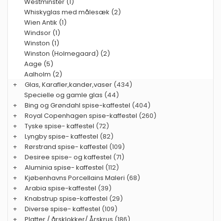
Westminster (1)
Whiskyglas med målesæk (2)
Wien Antik (1)
Windsor (1)
Winston (1)
Winston (Holmegaard) (2)
Aage (5)
Aalholm (2)
+
Glas, Karafler,kander,vaser
(434)
Specielle og gamle glas
(44)
+
Bing og Grøndahl spise-kaffestel
(404)
+
Royal Copenhagen spise-kaffestel
(260)
+
Tyske spise- kaffestel
(72)
+
Lyngby spise- kaffestel
(82)
+
Rørstrand spise- kaffestel
(109)
+
Desiree spise- og kaffestel
(71)
+
Aluminia spise- kaffestel
(112)
+
Kjøbenhavns Porcellains Maleri
(68)
+
Arabia spise-kaffestel
(39)
+
Knabstrup spise-kaffestel
(29)
+
Diverse spise- kaffestel
(109)
+
Platter / årsklokker/ Årskrus
(186)