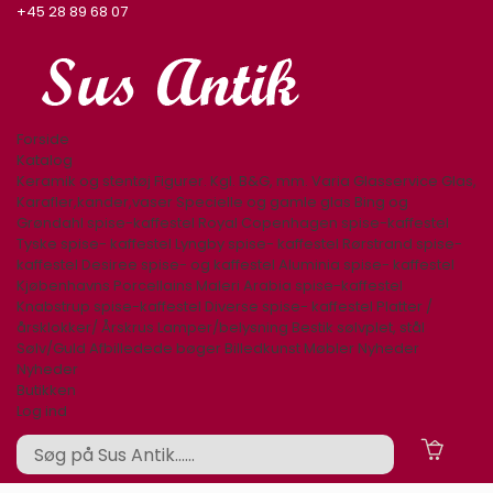
+45 28 89 68 07
Forside
Katalog
Keramik og stentøj
Figurer. Kgl. B&G, mm.
Varia
Glasservice
Glas,
Karafler,kander,vaser
Specielle og gamle glas
Bing og
Grøndahl spise-kaffestel
Royal Copenhagen spise-kaffestel
Tyske spise- kaffestel
Lyngby spise- kaffestel
Rørstrand spise-
kaffestel
Desiree spise- og kaffestel
Aluminia spise- kaffestel
Kjøbenhavns Porcellains Maleri
Arabia spise-kaffestel
Knabstrup spise-kaffestel
Diverse spise- kaffestel
Platter /
årsklokker/ Årskrus
Lamper/belysning
Bestik sølvplet, stål
Sølv/Guld
Afbilledede bøger
Billedkunst
Møbler
Nyheder
Nyheder
Butikken
Log ind