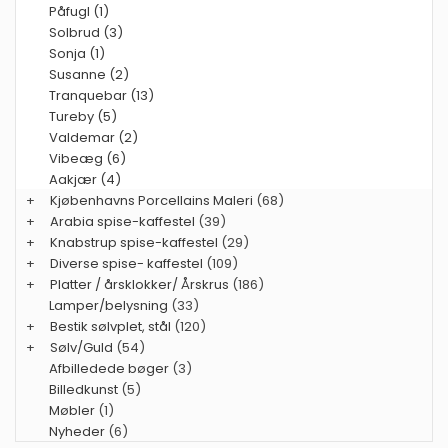
Påfugl (1)
Solbrud (3)
Sonja (1)
Susanne (2)
Tranquebar (13)
Tureby (5)
Valdemar (2)
Vibeæg (6)
Aakjær (4)
+
Kjøbenhavns Porcellains Maleri
(68)
+
Arabia spise-kaffestel
(39)
+
Knabstrup spise-kaffestel
(29)
+
Diverse spise- kaffestel
(109)
+
Platter / årsklokker/ Årskrus
(186)
Lamper/belysning
(33)
+
Bestik sølvplet, stål
(120)
+
Sølv/Guld
(54)
Afbilledede bøger
(3)
Billedkunst
(5)
Møbler
(1)
Nyheder
(6)