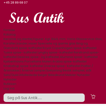
+45 28 89 68 07
Forside
Katalog
Keramik og stentøj
Figurer. Kgl. B&G, mm.
Varia
Glasservice
Glas,
Karafler,kander,vaser
Specielle og gamle glas
Bing og
Grøndahl spise-kaffestel
Royal Copenhagen spise-kaffestel
Tyske spise- kaffestel
Lyngby spise- kaffestel
Rørstrand spise-
kaffestel
Desiree spise- og kaffestel
Aluminia spise- kaffestel
Kjøbenhavns Porcellains Maleri
Arabia spise-kaffestel
Knabstrup spise-kaffestel
Diverse spise- kaffestel
Platter /
årsklokker/ Årskrus
Lamper/belysning
Bestik sølvplet, stål
Sølv/Guld
Afbilledede bøger
Billedkunst
Møbler
Nyheder
Nyheder
Butikken
Log ind