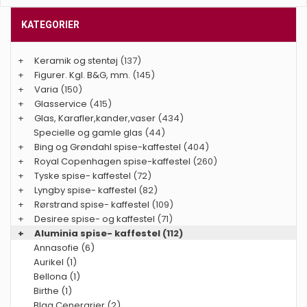
KATEGORIER
+
Keramik og stentøj
(137)
+
Figurer. Kgl. B&G, mm.
(145)
+
Varia
(150)
+
Glasservice
(415)
+
Glas, Karafler,kander,vaser
(434)
Specielle og gamle glas
(44)
+
Bing og Grøndahl spise-kaffestel
(404)
+
Royal Copenhagen spise-kaffestel
(260)
+
Tyske spise- kaffestel
(72)
+
Lyngby spise- kaffestel
(82)
+
Rørstrand spise- kaffestel
(109)
+
Desiree spise- og kaffestel
(71)
+
Aluminia spise- kaffestel
(112)
Annasofie (6)
Aurikel (1)
Bellona (1)
Birthe (1)
Blaa Cenerarier (2)