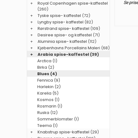
Se pris
+
Royal Copenhagen spise-kaffestel
(260)
+
Tyske spise- kaffestel
(72)
+
Lyngby spise- kaffestel
(82)
+
Rørstrand spise- kaffestel
(109)
+
Desiree spise- og kaffestel
(71)
+
Aluminia spise- kaffestel
(112)
+
Kjøbenhavns Porcellains Maleri
(68)
+
Arabia spise-kaffestel
(39)
Arctica (1)
Birka (2)
Blues (4)
Fennica (9)
Harlekin (2)
Karelia (5)
Kosmos (1)
Rosmarin (1)
Ruska (12)
Sommerblomster (1)
Teema (1)
+
Knabstrup spise-kaffestel
(29)