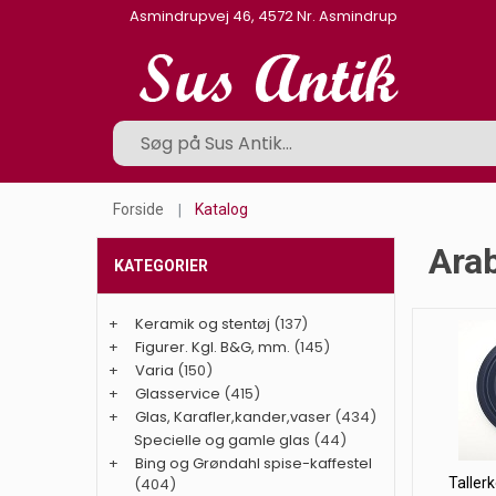
Asmindrupvej 46, 4572 Nr. Asmindrup
Forside
Katalog
Arab
KATEGORIER
+
Keramik og stentøj
(137)
+
Figurer. Kgl. B&G, mm.
(145)
+
Varia
(150)
+
Glasservice
(415)
+
Glas, Karafler,kander,vaser
(434)
Specielle og gamle glas
(44)
+
Bing og Grøndahl spise-kaffestel
(404)
Tallerk