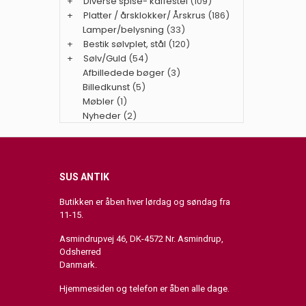
+
Diverse spise- kaffestel
(109)
+
Platter / årsklokker/ Årskrus
(186)
Lamper/belysning
(33)
+
Bestik sølvplet, stål
(120)
+
Sølv/Guld
(54)
Afbilledede bøger
(3)
Billedkunst
(5)
Møbler
(1)
Nyheder
(2)
SUS ANTIK
Butikken er åben hver lørdag og søndag fra
11-15.
Asmindrupvej 46, DK-4572 Nr. Asmindrup,
Odsherred
Danmark.
Hjemmesiden og telefon er åben alle dage.