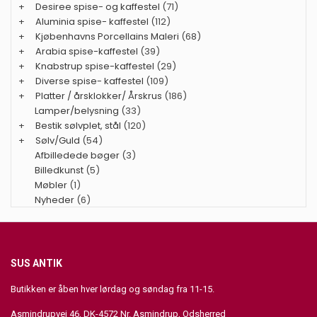
+
Desiree spise- og kaffestel
(71)
+
Aluminia spise- kaffestel
(112)
+
Kjøbenhavns Porcellains Maleri
(68)
+
Arabia spise-kaffestel
(39)
+
Knabstrup spise-kaffestel
(29)
+
Diverse spise- kaffestel
(109)
+
Platter / årsklokker/ Årskrus
(186)
Lamper/belysning
(33)
+
Bestik sølvplet, stål
(120)
+
Sølv/Guld
(54)
Afbilledede bøger
(3)
Billedkunst
(5)
Møbler
(1)
Nyheder
(6)
SUS ANTIK
Butikken er åben hver lørdag og søndag fra 11-15.
Asmindrupvej 46, DK-4572 Nr. Asmindrup, Odsherred