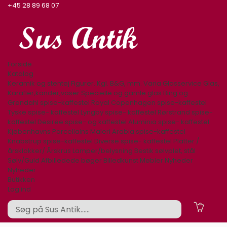
+45 28 89 68 07
Forside
Katalog
Keramik og stentøj
Figurer. Kgl. B&G, mm.
Varia
Glasservice
Glas,
Karafler,kander,vaser
Specielle og gamle glas
Bing og
Grøndahl spise-kaffestel
Royal Copenhagen spise-kaffestel
Tyske spise- kaffestel
Lyngby spise- kaffestel
Rørstrand spise-
kaffestel
Desiree spise- og kaffestel
Aluminia spise- kaffestel
Kjøbenhavns Porcellains Maleri
Arabia spise-kaffestel
Knabstrup spise-kaffestel
Diverse spise- kaffestel
Platter /
årsklokker/ Årskrus
Lamper/belysning
Bestik sølvplet, stål
Sølv/Guld
Afbilledede bøger
Billedkunst
Møbler
Nyheder
Nyheder
Butikken
Log ind